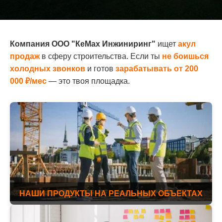
Компания ООО "КеМах Инжиниринг"
ищет
акул
продаж
в сферу строительства. Если ты
не боишься
холодных звонков
и готов
зарабатывать от 200
000 ₽/мес
— это твоя площадка.
НАШИ ПРОДУКТЫ НА РЕАЛЬНЫХ ОБЪЕКТАХ